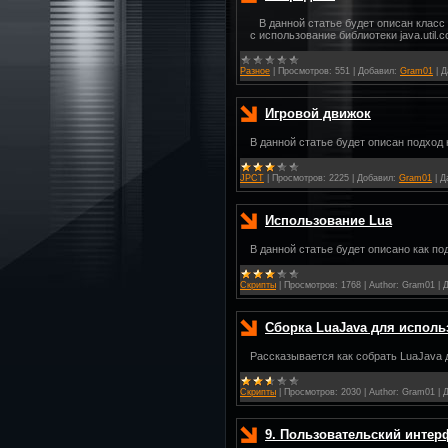
В данной статье будет описан класс
с использование библиотеки java.util.
Разное
|
Просмотров:
551
|
Добавил:
Gram01
|
Д
Игровой движок
В данной статье будет описан подход 
JPCT
|
Просмотров:
2225
|
Добавил:
Gram01
|
Д
Использование Lua
В данной статье будет описано как п
Скрипты
|
Просмотров:
1768
|
Author:
Gram01
|
Д
Сборка LuaJava для исполь
Рассказывается как собрать LuaJava 
Скрипты
|
Просмотров:
2030
|
Author:
Gram01
|
Д
9. Пользовательский интер