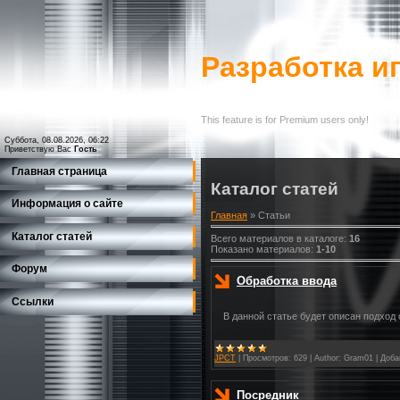
Разработка и
This feature is for Premium users only!
Суббота, 08.08.2026, 06:22
Приветствую Вас
Гость
Главная страница
Каталог статей
Информация о сайте
Главная
»
Статьи
Каталог статей
Всего материалов в каталоге
:
16
Показано материалов
:
1-10
Форум
Обработка ввода
Ссылки
В данной статье будет описан подход
JPCT
|
Просмотров:
629
|
Author:
Gram01
|
Доба
Посредник