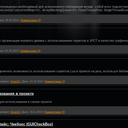
 посредника необходимый для
асинхронного
связывания между собой всех подсистем 
concurent(ConcurrentMap<V>, ArrayBlockingQueue<V>, FixedThreadPool, SingleThreadExec
ата:
28.02.2014
|
Комментарии (0)
к организации игрового движка с использованием скриптов и JPCT в качестве графиче
ата:
01.02.2014
|
Комментарии (0)
одключить возможность использования скриптов Lua в проекте на java, используя биб
обавил:
Gram01
|
Дата:
10.12.2013
|
Комментарии (1)
зования в проекте
для использования в своем проекте
обавил:
Gram01
|
Дата:
16.11.2013
|
Комментарии (0)
фейс: Чекбокс (GUICheckBox)