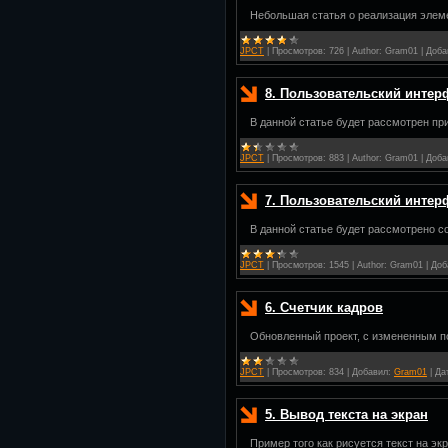
Небольшая статья о реализация элем
JPCT
|
Просмотров:
726
|
Author:
Gram01
|
Доба
8. Пользовательский интерф
В данной статье будет рассмотрен пр
JPCT
|
Просмотров:
883
|
Author:
Gram01
|
Доба
7. Пользовательский интерф
В данной статье будет рассмотрено с
JPCT
|
Просмотров:
1545
|
Author:
Gram01
|
Доб
6. Счетчик кадров
Обновленный проект, с измененным п
JPCT
|
Просмотров:
834
|
Добавил:
Gram01
|
Да
5. Вывод текста на экран
Пример того как рисуется текст на эк