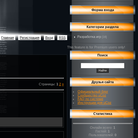
Форма входа
Категории раздела
Разработка игр
[16]
Главная
|
Регистрация
|
Вход
|
RSS
This feature is for Premium users only!
Поиск
Друзья сайта
Страницы
:
1
2
»
Официальный блог
Сообщество uCoz
FAQ по системе
Инструкции для uCoz
Статистика
Онлайн всего:
1
Гостей:
1
Пользователей:
0