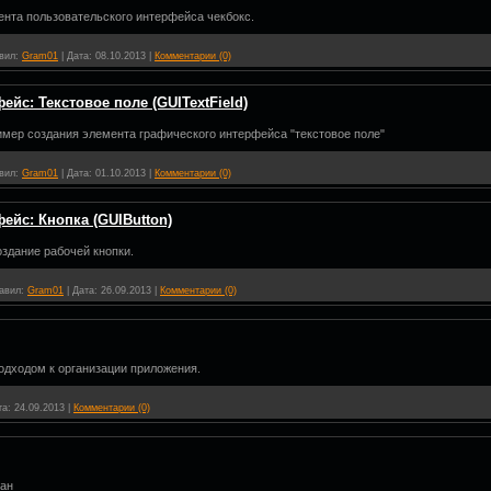
ента пользовательского интерфейса чекбокс.
вил:
Gram01
|
Дата:
08.10.2013
|
Комментарии (0)
ейс: Текстовое поле (GUITextField)
имер создания элемента графического интерфейса "текстовое поле"
вил:
Gram01
|
Дата:
01.10.2013
|
Комментарии (0)
ейс: Кнопка (GUIButton)
оздание рабочей кнопки.
авил:
Gram01
|
Дата:
26.09.2013
|
Комментарии (0)
одходом к организации приложения.
та:
24.09.2013
|
Комментарии (0)
ран