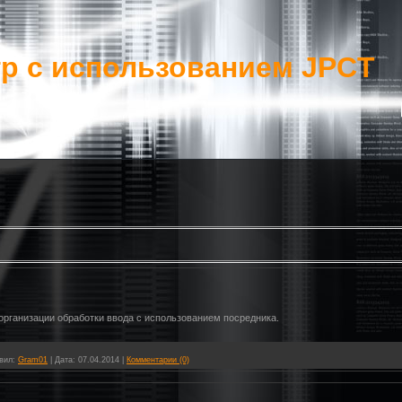
гр c использованием JPCT
 организации обработки ввода с использованием посредника.
вил:
Gram01
|
Дата:
07.04.2014
|
Комментарии (0)