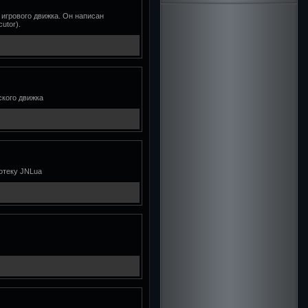
игрового движка. Он написан
utor).
ского движка
лиотеку JNLua