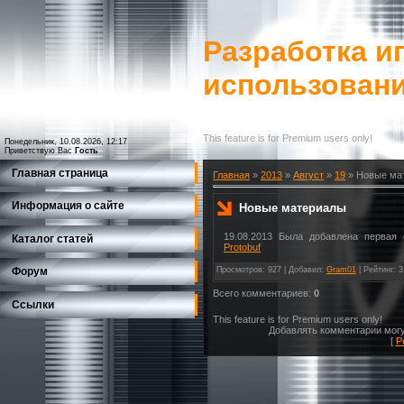
Разработка иг
использован
This feature is for Premium users only!
Понедельник, 10.08.2026, 12:17
Приветствую Вас
Гость
Главная страница
Главная
»
2013
»
Август
»
19
» Новые ма
Информация о сайте
Новые материалы
19.08.2013 Была добавлена первая
Каталог статей
Protobuf
Просмотров
: 927 |
Добавил
:
Gram01
|
Рейтинг
:
3
Форум
Всего комментариев
:
0
Ссылки
This feature is for Premium users only!
Добавлять комментарии могу
[
Р