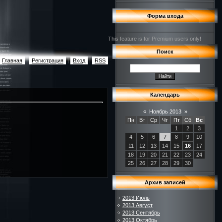
Форма входа
This feature is for Premium users only!
Поиск
Главная
|
Регистрация
|
Вход
|
RSS
Календарь
«
Ноябрь 2013
»
Пн
Вт
Ср
Чт
Пт
Сб
Вс
1
2
3
4
5
6
7
8
9
10
11
12
13
14
15
16
17
18
19
20
21
22
23
24
25
26
27
28
29
30
Архив записей
2013 Июль
2013 Август
2013 Сентябрь
2013 Октябрь