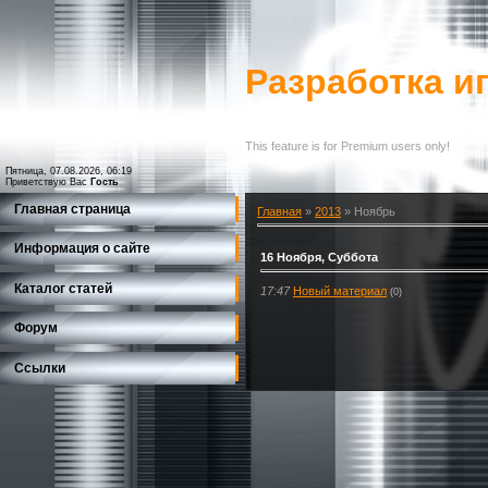
Разработка и
This feature is for Premium users only!
Пятница, 07.08.2026, 06:19
Приветствую Вас
Гость
Главная страница
Главная
»
2013
»
Ноябрь
Информация о сайте
16 Ноября, Суббота
Каталог статей
17:47
Новый материал
(0)
Форум
Ссылки