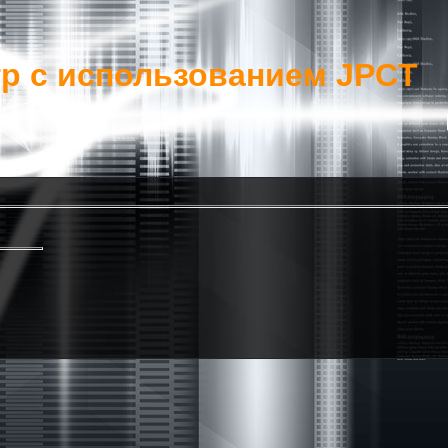
гр c использованием JPCT